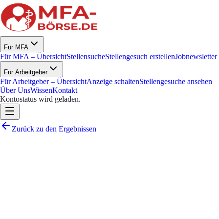
Für MFA
Für MFA – Übersicht
Stellensuche
Stellengesuch erstellen
Jobnewsletter
Für Arbeitgeber
Für Arbeitgeber – Übersicht
Anzeige schalten
Stellengesuche ansehen
Über Uns
Wissen
Kontakt
Kontostatus wird geladen.
Zurück zu den Ergebnissen
Wir verstärken unser Team!