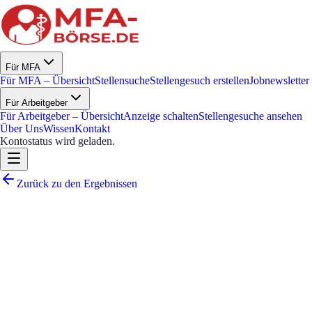
Für MFA
Für MFA – Übersicht
Stellensuche
Stellengesuch erstellen
Jobnewsletter
Für Arbeitgeber
Für Arbeitgeber – Übersicht
Anzeige schalten
Stellengesuche ansehen
Über Uns
Wissen
Kontakt
Kontostatus wird geladen.
Zurück zu den Ergebnissen
Innere Medizin & Gastroenterol