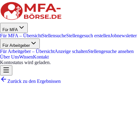
Für MFA
Für MFA – Übersicht
Stellensuche
Stellengesuch erstellen
Jobnewsletter
Für Arbeitgeber
Für Arbeitgeber – Übersicht
Anzeige schalten
Stellengesuche ansehen
Über Uns
Wissen
Kontakt
Kontostatus wird geladen.
Zurück zu den Ergebnissen
Gestalte mit uns die
Hausarztpraxis von morgen