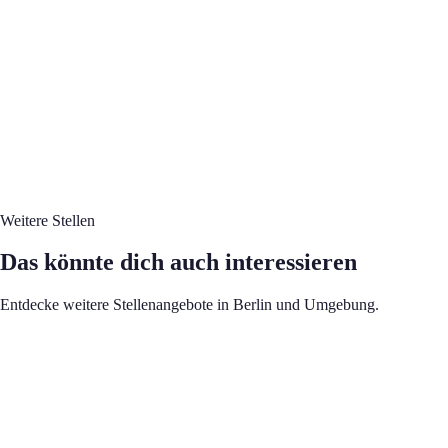
Wird geladen...
Teilen
Adresse
Hausarztpraxis Berlin-Malchow
Dorfstr. 46, 13051 Berlin, Berlin
In Google Maps öffnen
Weitere Stellen
Das könnte dich auch interessieren
Entdecke weitere Stellenangebote in Berlin und Umgebung.
Wir suchen eine MFA (m/w/d)