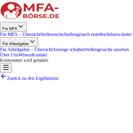
Für MFA
Für MFA – Übersicht
Stellensuche
Stellengesuch erstellen
Jobnewsletter
Für Arbeitgeber
Für Arbeitgeber – Übersicht
Anzeige schalten
Stellengesuche ansehen
Über Uns
Wissen
Kontakt
Kontostatus wird geladen.
Zurück zu den Ergebnissen
MFA für den Empfang
Fachbereich Radiologie (m/w/d)