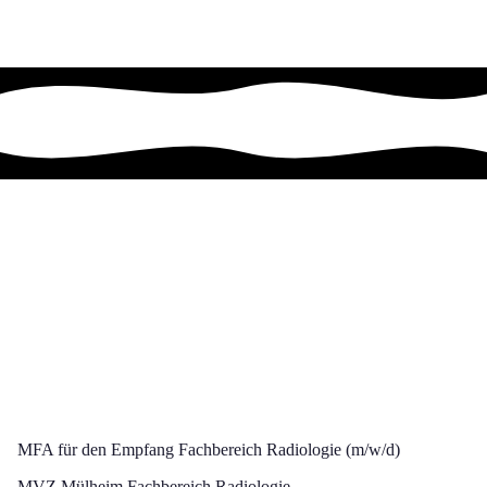
Schulstraße 11, 45468 Mülheim, Nordrhein-Westfalen
In Google Maps öffnen
MFA für den Empfang Fachbereich Radiologie (m/w/d)
MVZ Mülheim Fachbereich Radiologie