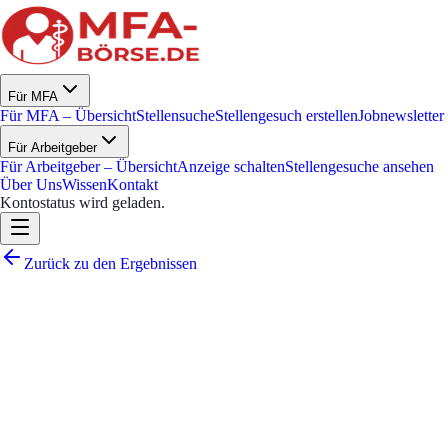
Für MFA
Für MFA – Übersicht
Stellensuche
Stellengesuch erstellen
Jobnewsletter
Für Arbeitgeber
Für Arbeitgeber – Übersicht
Anzeige schalten
Stellengesuche ansehen
Über Uns
Wissen
Kontakt
Kontostatus wird geladen.
Zurück zu den Ergebnissen
Erfahrene MFA sucht eine
Teilzeitstelle
MFA-BEBD3B